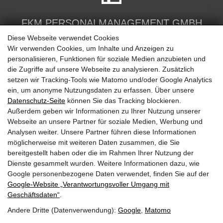
FKM PERSONALMANAGEMENT GMBH
Karl Fischer
Diese Webseite verwendet Cookies
Wir verwenden Cookies, um Inhalte und Anzeigen zu
Unterwerksiedlung 10, 5600 St. Johann im
personalisieren, Funktionen für soziale Medien anzubieten und
Pongau
die Zugriffe auf unsere Webseite zu analysieren. Zusätzlich
setzen wir Tracking-Tools wie Matomo und/oder Google Analytics
+43 6412 / 20 550
ein, um anonyme Nutzungsdaten zu erfassen. Über unsere
+43 6412 / 20 550 - 30
Datenschutz-Seite
können Sie das Tracking blockieren.
Außerdem geben wir Informationen zu Ihrer Nutzung unserer
zentrale@fkmpersonal.at
Webseite an unsere Partner für soziale Medien, Werbung und
www.fkmpersonal.at
Analysen weiter. Unsere Partner führen diese Informationen
möglicherweise mit weiteren Daten zusammen, die Sie
bereitgestellt haben oder die im Rahmen Ihrer Nutzung der
Sitemap
Dienste gesammelt wurden. Weitere Informationen dazu, wie
Google personenbezogene Daten verwendet, finden Sie auf der
Google‑Website „Verantwortungsvoller Umgang mit
Impressum & Datenschutz
Geschäftsdaten“
.
Andere Dritte (Datenverwendung):
Google
,
Matomo
Barrierefreiheit